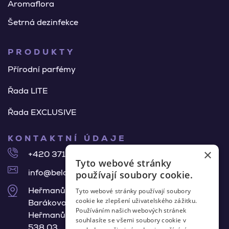
Aromaflora
Šetrná dezinfekce
PRODUKTY
Přírodní parfémy
Řada LITE
Řada EXCLUSIVE
KONTAKTNÍ ÚDAJE
×
+420 371 140 918
Tyto webové stránky
info@belair-pur.cz
používají soubory cookie.
Heřmanův Městec
Tyto webové stránky používají soubory
cookie ke zlepšení uživatelského zážitku.
Barákova 675,
Používáním našich webových stránek
Heřmanův Městec
souhlasíte se všemi soubory cookie v
538 03