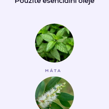
Použité esenciální oleje
MÁTA