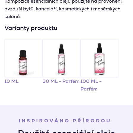
Kompozice esenciálních olejů použijte na provonění
ovzduší bytů, kanceláří, kosmetických i masérských
salónů.
Varianty produktu
10 ML
30 ML - Parfém
100 ML -
Parfém
INSPIROVÁNO PŘÍRODOU