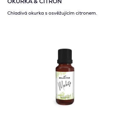
OKURKA & CITRON
Chladivá okurka s osvěžujícím citronem.