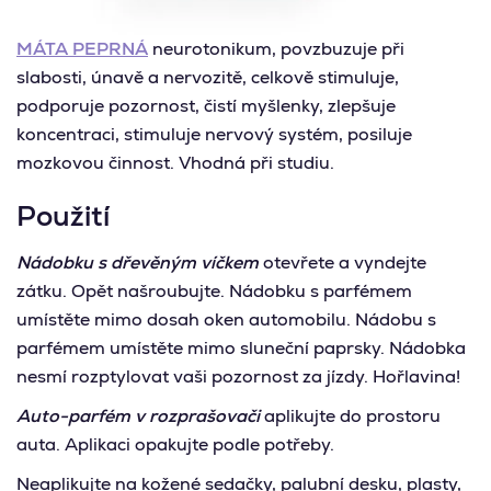
MÁTA PEPRNÁ
neurotonikum, povzbuzuje při
slabosti, únavě a nervozitě, celkově stimuluje,
podporuje pozornost, čistí myšlenky, zlepšuje
koncentraci, stimuluje nervový systém, posiluje
mozkovou činnost. Vhodná při studiu.
Použití
Nádobku s dřevěným víčkem
otevřete a vyndejte
zátku. Opět našroubujte.
Nádobku s parfémem
umístěte mimo dosah oken automobilu. Nádobu s
parfémem umístěte mimo sluneční paprsky. Nádobka
nesmí rozptylovat vaši pozornost za jízdy. Hořlavina!
Auto-parfém v rozprašovači
aplikujte do prostoru
auta.
Aplikaci opakujte podle potřeby.
Neaplikujte na kožené sedačky, palubní desku, plasty,