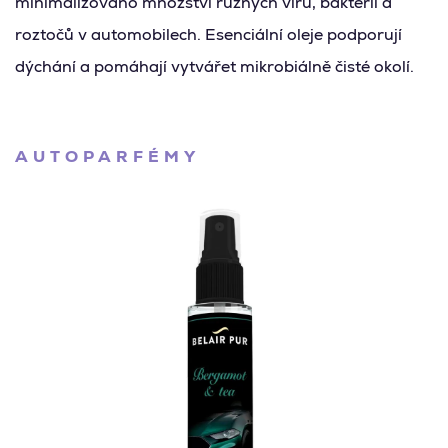
minimalizováno množství různých virů, bakterií a
roztočů v automobilech. Esenciální oleje podporují
dýchání a pomáhají vytvářet mikrobiálně čisté okolí.
AUTOPARFÉMY