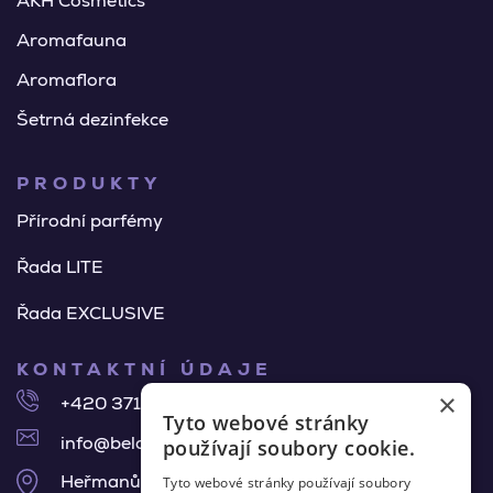
AKH Cosmetics
Aromafauna
Aromaflora
Šetrná dezinfekce
PRODUKTY
Přírodní parfémy
Řada LITE
Řada EXCLUSIVE
KONTAKTNÍ ÚDAJE
×
+420 371 140 918
Tyto webové stránky
info@belair-pur.cz
používají soubory cookie.
Heřmanův Městec
Tyto webové stránky používají soubory