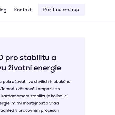
Přejít na e-shop
log
Kontakt
 pro stabilitu a
u životní energie
lu pokračovat i ve chvílích hlubokého
. Jemná květinová kompozice s
a kardamomem stabilizuje kolísající
rgie, mírní lhostejnost a vrací
adhled v pracovním procesu i