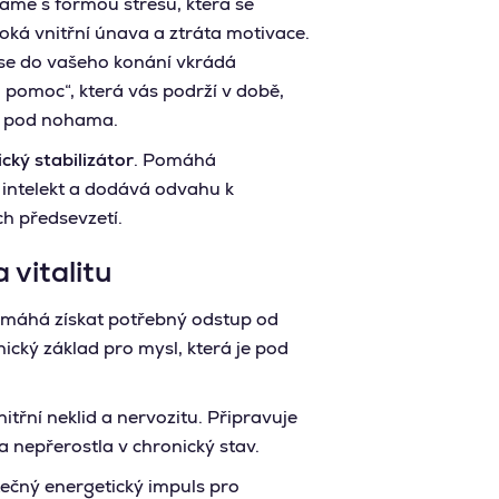
áme s formou stresu, která se
boká vnitřní únava a ztráta motivace.
se do vašeho konání vkrádá
á pomoc“, která vás podrží v době,
u pod nohama.
cký stabilizátor
. Pomáhá
 intelekt a dodává odvahu k
h předsevzetí.
a vitalitu
máhá získat potřebný odstup od
ký základ pro mysl, která je pod
nitřní neklid a nervozitu. Připravuje
 nepřerostla v chronický stav.
ečný energetický impuls pro