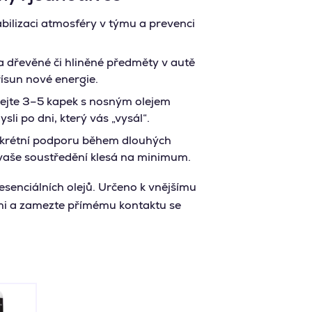
bilizaci atmosféry v týmu a prevenci
a dřevěné či hliněné předměty v autě
ísun nové energie.
jte 3–5 kapek s nosným olejem
sli po dni, který vás „vysál“.
skrétní podporu během dlouhých
 vaše soustředění klesá na minimum.
senciálních olejů. Určeno k vnějšímu
tmi a zamezte přímému kontaktu se