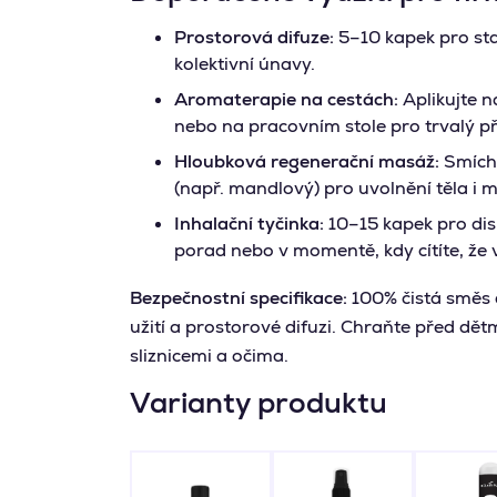
Prostorová difuze:
5–10 kapek pro sta
kolektivní únavy.
Aromaterapie na cestách:
Aplikujte n
nebo na pracovním stole pro trvalý př
Hloubková regenerační masáž:
Smíche
(např. mandlový) pro uvolnění těla i my
Inhalační tyčinka:
10–15 kapek pro di
porad nebo v momentě, kdy cítíte, že
Bezpečnostní specifikace:
100% čistá směs e
užití a prostorové difuzi. Chraňte před dě
sliznicemi a očima.
Varianty produktu