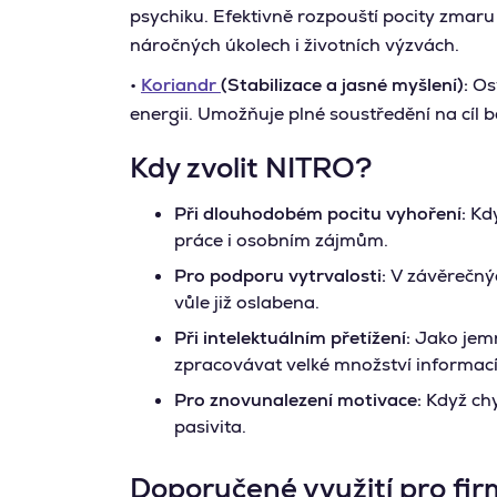
psychiku. Efektivně rozpouští pocity zmaru
náročných úkolech i životních výzvách.
•
Koriandr
(Stabilizace a jasné myšlení):
Osv
energii. Umožňuje plné soustředění na cíl
Kdy zvolit NITRO?
Při dlouhodobém pocitu vyhoření:
Kdy
práce i osobním zájmům.
Pro podporu vytrvalosti:
V závěrečnýc
vůle již oslabena.
Při intelektuálním přetížení:
Jako jemn
zpracovávat velké množství informac
Pro znovunalezení motivace:
Když chy
pasivita.
Doporučené využití pro firm