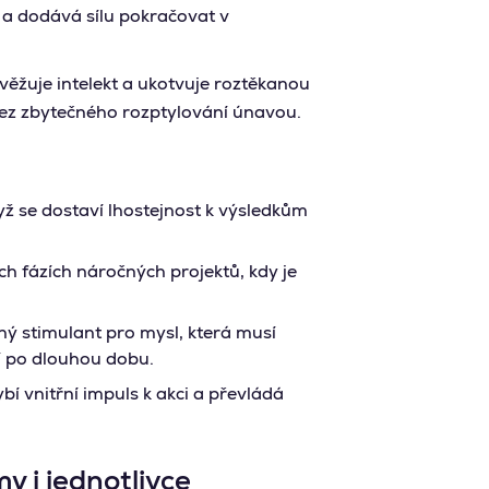
 a dodává sílu pokračovat v
ěžuje intelekt a ukotvuje roztěkanou
 bez zbytečného rozptylování únavou.
ž se dostaví lhostejnost k výsledkům
h fázích náročných projektů, kdy je
ý stimulant pro mysl, která musí
í po dlouhou dobu.
bí vnitřní impuls k akci a převládá
y i jednotlivce