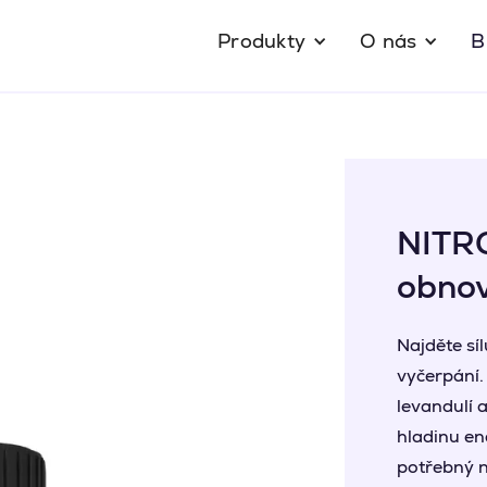
Produkty
O nás
B
NITRO
obnov
Najděte sí
vyčerpání
levandulí 
hladinu ene
potřebný n