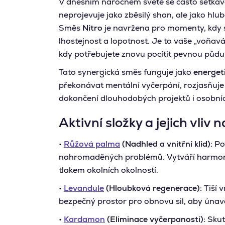
V dnešním náročném světě se často setkáv
neprojevuje jako zběsilý shon, ale jako hlu
Směs
Nitro
je navržena pro momenty, kdy 
lhostejnost a lopotnost. Je to vaše „voňav
kdy potřebujete znovu pocítit pevnou půd
Tato synergická směs funguje jako
energeti
překonávat mentální vyčerpání, rozjasňuje
dokončení dlouhodobých projektů i osobníc
Aktivní složky a jejich vliv n
•
Růžová palma
(Nadhled a vnitřní klid):
Po
nahromaděných problémů. Vytváří harmonic
tlakem okolních okolností.
•
Levandule
(Hloubková regenerace):
Tiší v
bezpečný prostor pro obnovu sil, aby únava
•
Kardamon
(Eliminace vyčerpanosti):
Skut