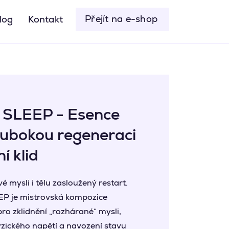
Přejít na e-shop
log
Kontakt
 SLEEP - Esence
lubokou regeneraci
í klid
é mysli i tělu zasloužený restart.
P je mistrovská kompozice
ro zklidnění „rozhárané“ mysli,
yzického napětí a navození stavu