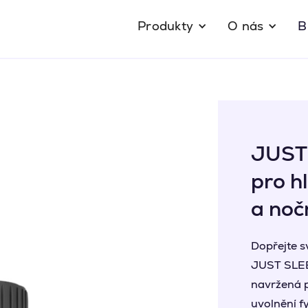
Produkty
O nás
B
JUST
pro h
a nočn
Dopřejte sv
JUST SLEE
navržená p
uvolnění f