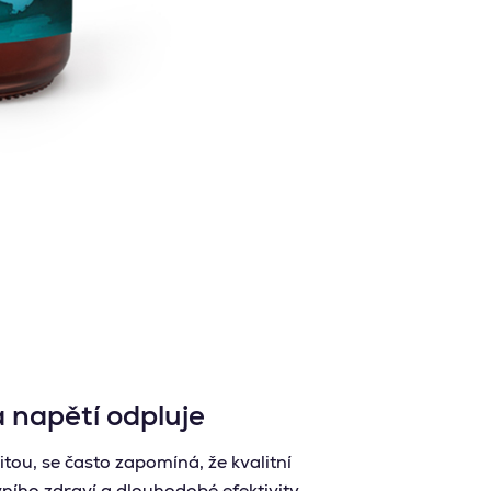
 napětí odpluje
itou, se často zapomíná, že kvalitní
ivního zdraví a dlouhodobé efektivity.