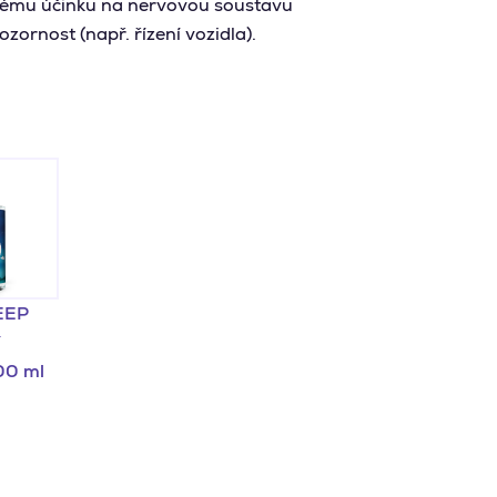
ivému účinku na nervovou soustavu
zornost (např. řízení vozidla).
EEP
í
00 ml