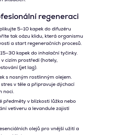
fesionální regeneraci
likujte 5–10 kapek do difuzéru
říte tak oázu klidu, která organismu
osti a start regeneračních procesů.
15–30 kapek do inhalační tyčinky.
 cizím prostředí (hotely,
stování (jet lag).
k s nosným rostlinným olejem.
res v těle a připravuje dýchací
 noci.
é předměty v blízkosti lůžka nebo
ní vetiveru a levandule zajistí
enciálních olejů pro vnější užití a