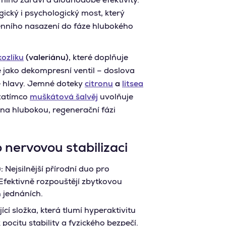
gický i psychologický most, který
enního nasazení do fáze hlubokého
kozlíku
(valeriánu)
, které doplňuje
 jako dekompresní ventil – doslova
é hlavy. Jemné doteky
citronu
a
litsea
 zatímco
muškátová šalvěj
uvolňuje
 na hlubokou, regenerační fázi
o nervovou stabilizaci
:
Nejsilnější přírodní duo pro
 Efektivně rozpouštějí zbytkovou
h jednáních.
í složka, která tlumí hyperaktivitu
pocitu stability a fyzického bezpečí.