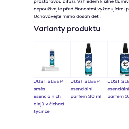
prostorovou difuzi. Vzhledem k silně tlum
nepoužívejte před činnostmi vyžadujícími po
Uchovávejte mimo dosah dětí.
Varianty produktu
JUST SLEEP
JUST SLEEP
JUST SL
směs
esenciální
esenciáln
esenciálních
parfém 30 ml
parfém 1
olejů v čichací
tyčince