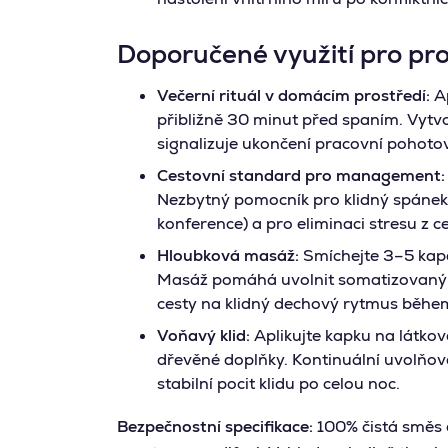
Doporučené využití pro pro
Večerní rituál v domácím prostředí:
Ap
přibližně 30 minut před spaním. Vytvo
signalizuje ukončení pracovní pohotov
Cestovní standard pro management:
Nezbytný pomocník pro klidný spánek v
konference) a pro eliminaci stresu z ce
Hloubková masáž:
Smíchejte 3–5 kape
Masáž pomáhá uvolnit somatizovaný st
cesty na klidný dechový rytmus během
Voňavý klid:
Aplikujte kapku na látkov
dřevěné doplňky. Kontinuální uvolňová
stabilní pocit klidu po celou noc.
Bezpečnostní specifikace:
100% čistá směs es