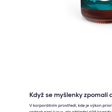
Když se myšlenky zpomalí a
V korporátním prostředí, kde je výkon prior
spánek není luxus, ale základní pilíř kognit