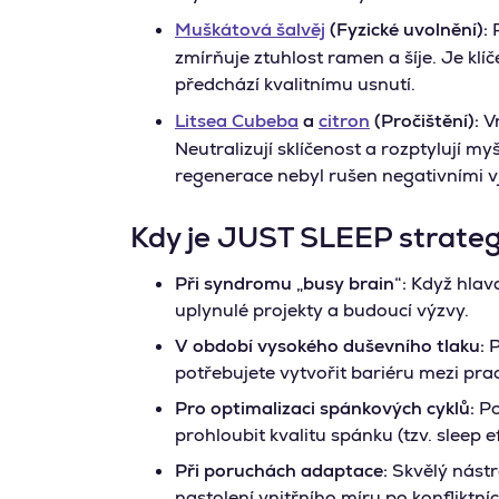
Muškátová šalvěj
(Fyzické uvolnění):
P
zmírňuje ztuhlost ramen a šíje. Je kl
předchází kvalitnímu usnutí.
Litsea Cubeba
a
citron
(Pročištění):
Vn
Neutralizují sklíčenost a rozptylují m
regenerace nebyl rušen negativními 
Kdy je JUST SLEEP strateg
Při syndromu „busy brain“:
Když hlava
uplynulé projekty a budoucí výzvy.
V období vysokého duševního tlaku:
P
potřebujete vytvořit bariéru mezi pra
Pro optimalizaci spánkových cyklů:
Po
prohloubit kvalitu spánku (tzv. sleep ef
Při poruchách adaptace:
Skvělý nástro
nastolení vnitřního míru po konfliktníc