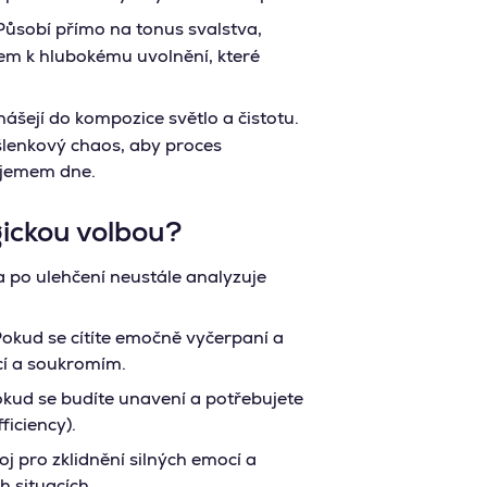
ůsobí přímo na tonus svalstva,
íčem k hlubokému uvolnění, které
ášejí do kompozice světlo a čistotu.
yšlenkový chaos, aby proces
vjemem dne.
ickou volbou?
 po ulehčení neustále analyzuje
okud se cítíte emočně vyčerpaní a
cí a soukromím.
kud se budíte unavení a potřebujete
ficiency).
j pro zklidnění silných emocí a
h situacích.