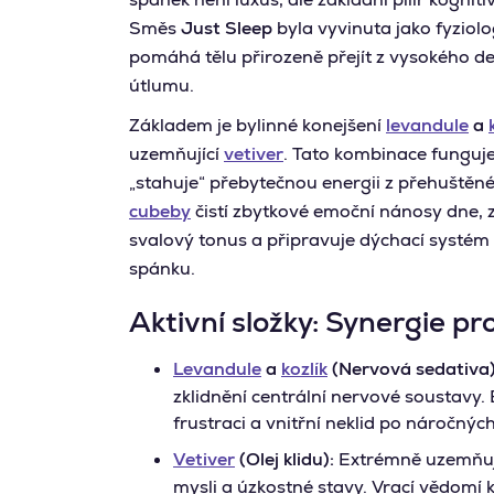
Směs
Just Sleep
byla vyvinuta jako fyziolo
pomáhá tělu přirozeně přejít z vysokého d
útlumu.
Základem je bylinné konejšení
levandule
a
uzemňující
vetiver
. Tato kombinace funguje
„stahuje“ přebytečnou energii z přehuštěn
cubeby
čistí zbytkové emoční nánosy dne,
svalový tonus a připravuje dýchací systém
spánku.
Aktivní složky: Synergie pr
Levandule
a
kozlík
(Nervová sedativa)
zklidnění centrální nervové soustavy.
frustraci a vnitřní neklid po náročnýc
Vetiver
(Olej klidu):
Extrémně uzemňujíc
mysli a úzkostné stavy. Vrací vědomí k 