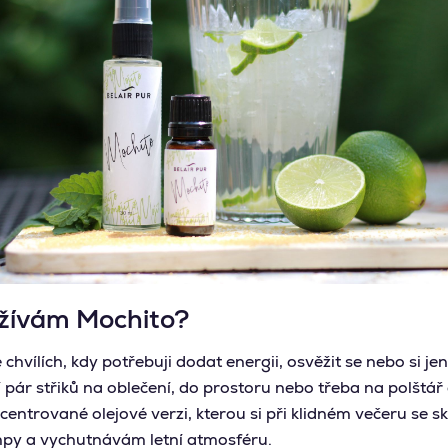
užívám Mochito?
hvílích, kdy potřebuji dodat energii, osvěžit se nebo si j
í pár střiků na oblečení, do prostoru nebo třeba na polštá
oncentrované olejové verzi, kterou si při klidném večeru se 
y a vychutnávám letní atmosféru.