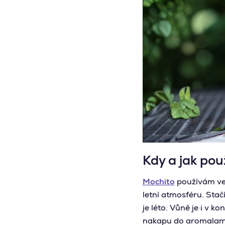
Kdy a jak po
Mochito
používám ve c
letní atmosféru. Stač
je léto. Vůně je i v k
nakapu do aromalamp