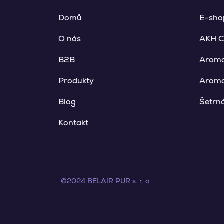
Domů
E-sho
O nás
AKH C
B2B
Arom
Produkty
Aroma
Blog
Šetrná
Kontakt
©2024 BELAIR PUR s. r. o.