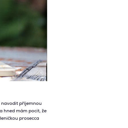
en navodit příjemnou
ř a hned mám pocit, že
skleničkou prosecca