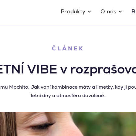
Produkty
O nás
B
ČLÁNEK
ETNÍ VIBE v rozprašova
mu Mochito. Jak voní kombinace máty a limetky, kdy ji p
letní dny a atmosféru dovolené.