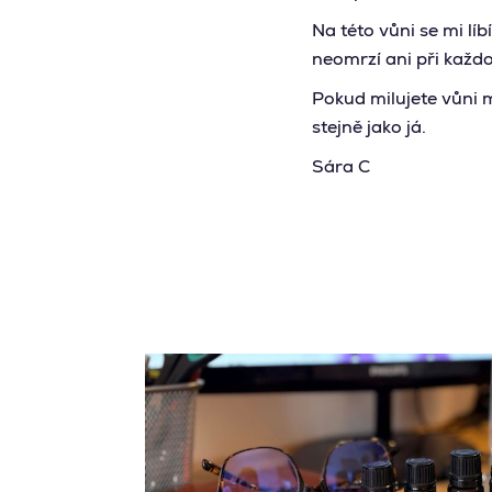
Na této vůni se mi líb
neomrzí ani při každ
Pokud milujete vůni m
stejně jako já.
Sára C