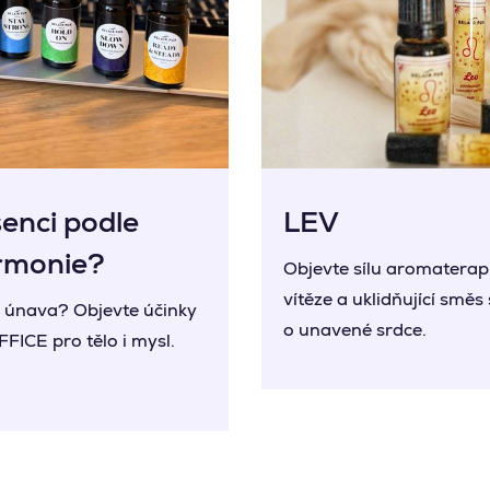
enci podle
LEV
armonie?
Objevte sílu aromaterapi
vítěze a uklidňující směs
í únava? Objevte účinky
o unavené srdce.
FFICE pro tělo i mysl.