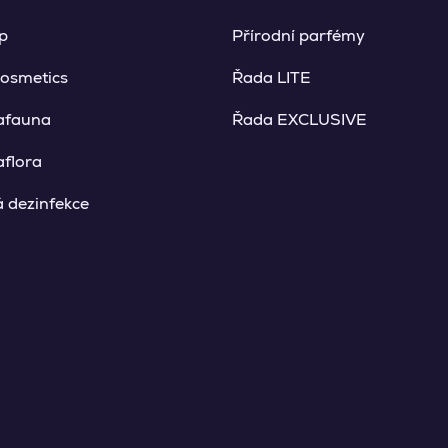
p
Přírodní parfémy
osmetics
Řada LITE
afauna
Řada EXCLUSIVE
flora
 dezinfekce