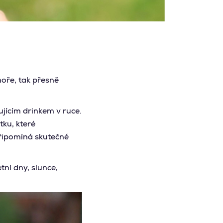
oře, tak přesně
ujícím drinkem v ruce.
tku, které
připomíná skutečné
tní dny, slunce,