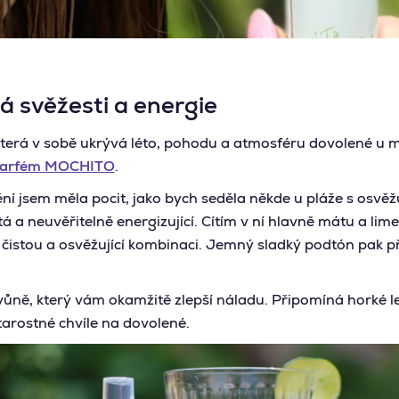
á svěžesti a energie
která v sobě ukrývá léto, pohodu a atmosféru dovolené u m
 parfém MOCHITO
.
ní jsem měla pocit, jako bych seděla někde u pláže s osvěž
á a neuvěřitelně energizující. Cítím v ní hlavně mátu a lime
čistou a osvěžující kombinaci. Jemný sladký podtón pak 
vůně, který vám okamžitě zlepší náladu. Připomíná horké le
arostné chvíle na dovolené.