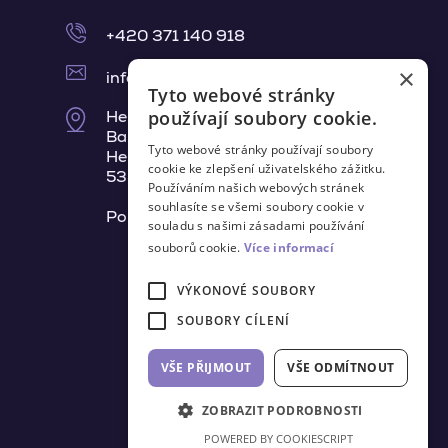
+420 371 140 918
×
info@belair-pur.cz
Tyto webové stránky
používají soubory cookie.
Heřmanův Městec
Barákova 675,
Tyto webové stránky používají soubory
Heřmanův Městec
cookie ke zlepšení uživatelského zážitku.
538 03
Používáním našich webových stránek
souhlasíte se všemi soubory cookie v
Po - Pá: 8:00 - 15:30 h
souladu s našimi zásadami používání
souborů cookie.
Více informací
VÝKONOVÉ SOUBORY
SOUBORY CÍLENÍ
VŠE PŘIJMOUT
VŠE ODMÍTNOUT
ZOBRAZIT PODROBNOSTI
POWERED BY COOKIESCRIPT