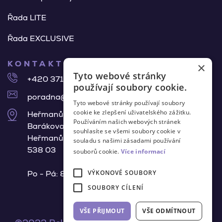
Řada LITE
Řada EXCLUSIVE
KONTAKTNÍ ÚDAJE
×
Tyto webové stránky
+420 371 140 918
používají soubory cookie.
poradna@belair-pur.cz
Tyto webové stránky používají soubory
cookie ke zlepšení uživatelského zážitku.
Heřmanův Městec
Používáním našich webových stránek
Barákova 675,
souhlasíte se všemi soubory cookie v
Heřmanův Městec
souladu s našimi zásadami používání
538 03
souborů cookie.
Více informací
Po - Pá: 8:00 - 15:30 h
VÝKONOVÉ SOUBORY
SOUBORY CÍLENÍ
VŠE PŘIJMOUT
VŠE ODMÍTNOUT